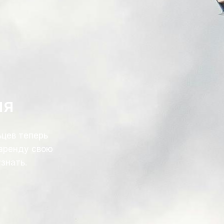
ля
цев теперь
 аренду свою
знать.