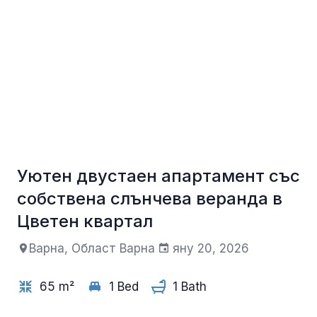
Уютен двустаен апартамент със
+1
собствена слънчева веранда в
Цветен квартал
Варна, Област Варна
яну 20, 2026
65 m²
1 Bed
1 Bath