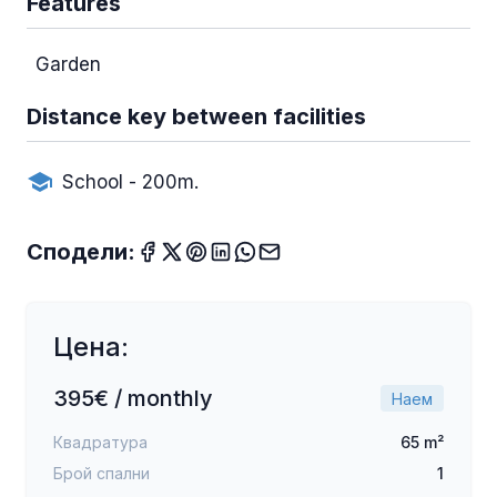
Features
Garden
Distance key between facilities
School - 200m.
Сподели:
Цена:
395€ / monthly
Наем
Квадратура
65 m²
Брой спални
1