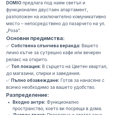
DOMIO
предлага под наем светъл и
функционален двустаен апартамент,
разположен на изключително комуникативно
място – непосредствено до пазарчето на ул.
„Роза“.
Основни предимства:
✅
Собствена слънчева веранда:
Вашето
лично кътче за сутрешно кафе или вечерен
релакс на открито.
✅
Топ локация:
В сърцето на Цветен квартал,
до магазини, спирки и заведения.
✅
Пълно обзавеждане:
Готов за нанасяне с
всичко необходимо за вашето удобство.
Разпределение:
Входно антре:
Функционално
пространство, което ви посреща в дома.
Дневен тракт:
Просторна и светла зона,