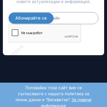
новите актуализации и информация.
Абонирайте се
Ползвайки този сайт вие се
съгласявате с нашата политика за
© 2024 Domio LTD. All right reserved.
лични данни и "Бисквитки"
За повече
информация