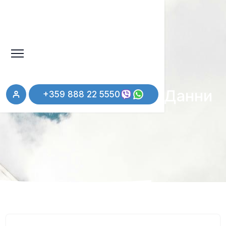
Политика За Лични Данни
+359 888 22 5550