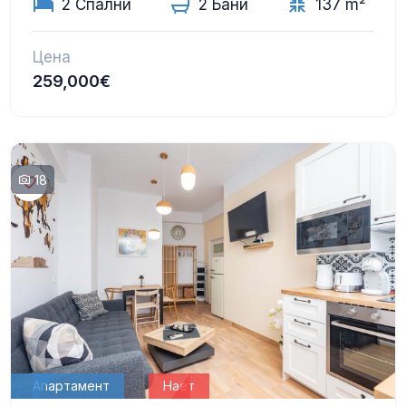
2 Спални
2 Бани
137 m²
Цена
259,000€
18
Апартамент
Нает