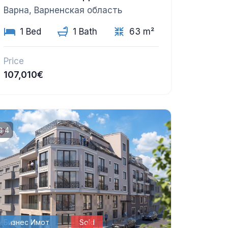
Варна, Варненская область
1 Bed
1 Bath
63 m²
Price
107,010€
4
Бизнес Имот
Sold