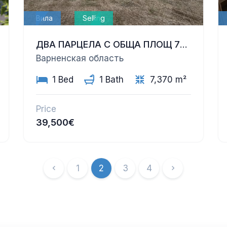
Вила
Selling
ДВА ПАРЦЕЛА С ОБЩА ПЛОЩ 7370 КВ.М., С ПУП И ВИЗА ЗА ПРОЕКТИРАНЕ, СЪС СТАРА КЪЩА И БУНГАЛО В С. ЧЕРКОВНА, ОБЩ. ПРОВАДИЯ
Варненская область
1 Bed
1 Bath
7,370 m²
Price
39,500€
1
2
3
4