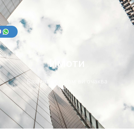
ение
Имоти
Вашият нов дом ви очаква