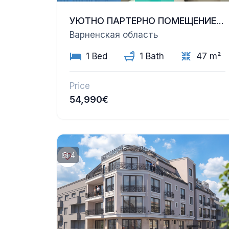
УЮТНО ПАРТЕРНО ПОМЕЩЕНИЕ СЪС СОБСТВЕН ДВОР – САМО НА 100 М ОТ ПЛАЖА В ГР. БЯЛА
Варненская область
1 Bed
1 Bath
47 m²
Price
54,990€
4