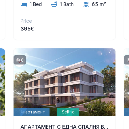
1 Bed
1 Bath
65 m²
Price
395€
6
Апартамент
Selling
АПАРТАМЕНТ С ЕДНА СПАЛНЯ В БУТИКОВА СГРАДА С МОДЕРЕН ДИЗАЙН В М-Т ТРАКАТА