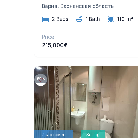
Варна, Варненская область
2 Beds
1 Bath
110 m²
Price
215,000€
5
Апартамент
Selling