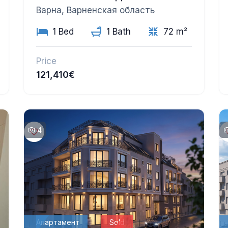
Варна, Варненская область
1 Bed
1 Bath
72 m²
Price
121,410€
4
Апартамент
Sold