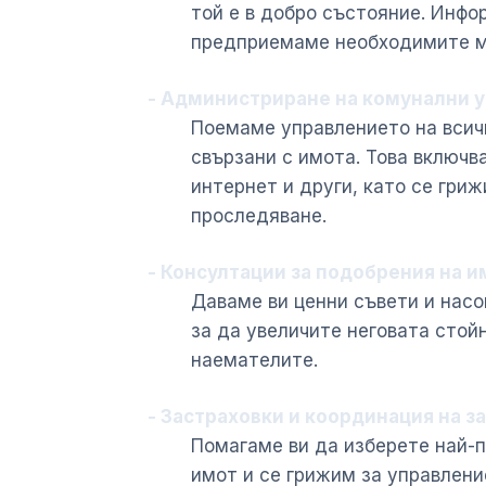
той е в добро състояние. Инфо
предприемаме необходимите м
- Администриране на комунални у
Поемаме управлението на всичк
свързани с имота. Това включв
интернет и други, като се гри
проследяване.
- Консултации за подобрения на и
Даваме ви ценни съвети и насо
за да увеличите неговата стой
наемателите.
- Застраховки и координация на з
Помагаме ви да изберете най-
имот и се грижим за управлен