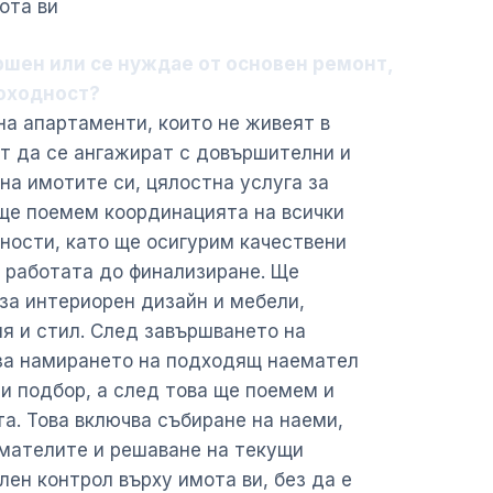
ота ви
ршен или се нуждае от основен ремонт,
доходност?
а апартаменти, които не живеят в
т да се ангажират с довършителни и
на имотите си, цялостна услуга за
 ще поемем координацията на всички
ости, като ще осигурим качествени
 работата до финализиране. Ще
за интериорен дизайн и мебели,
я и стил. След завършването на
за намирането на подходящ наемател
и подбор, а след това ще поемем и
а. Това включва събиране на наеми,
мателите и решаване на текущи
лен контрол върху имота ви, без да е