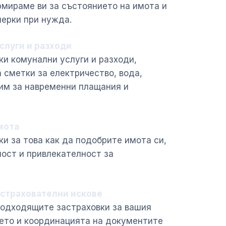
рмираме ви за състоянието на имота и
ерки при нужда.
слуги и разходи
и комунални услуги и разходи,
а сметки за електричество, вода,
жим за навременни плащания и
мота
ки за това как да подобрите имота си,
ност и привлекателност за
астрахователни искове
подходящите застраховки за вашия
ието и координацията на документите