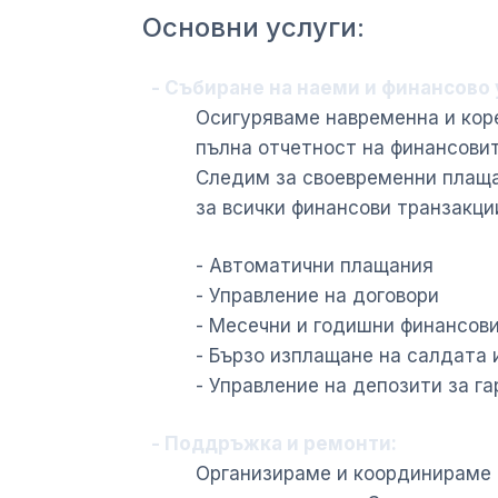
Основни услуги:
- Събиране на наеми и финансово
Осигуряваме навременна и кор
пълна отчетност на финансовит
Следим за своевременни плаща
за всички финансови транзакци
- Автоматични плащания
- Управление на договори
- Месечни и годишни финансов
- Бързо изплащане на салдата 
- Управление на депозити за г
- Поддръжка и ремонти:
Организираме и координираме