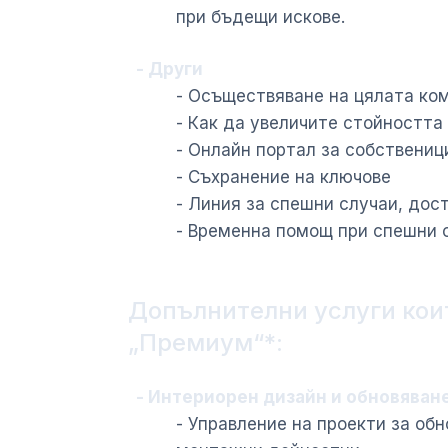
при бъдещи искове.
- Други
- Осъществяване на цялата ко
- Как да увеличите стойността
- Онлайн портал за собствениц
- Съхранение на ключове
- Линия за спешни случаи, дос
- Временна помощ при спешни с
Допълнителни услуги коит
„Премиум“
*
:
- Интериорен дизайн и обновяван
- Управление на проекти за об