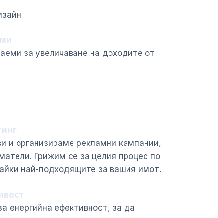
изайн
еми
наеми за увеличаване на доходите от
тинг
и и организираме рекламни кампании,
матели. Грижим се за целия процес по
вайки най-подходящите за вашия имот.
чивост
за енергийна ефективност, за да