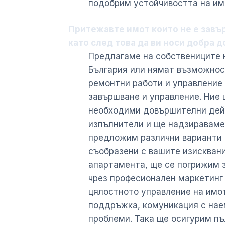
подобрим устойчивостта на им
Притежавте имот които не е завъ
като след това да ви носи добра 
Предлагаме на собствениците н
България или нямат възможнос
ремонтни работи и управление 
завършване и управление. Ние
необходими довършителни дейн
изпълнители и ще надзираваме
предложим различни варианти 
съобразени с вашите изисквани
апартамента, ще се погрижим 
чрез професионален маркетинг 
цялостното управление на имот
поддръжка, комуникация с нае
проблеми. Така ще осигурим пъ