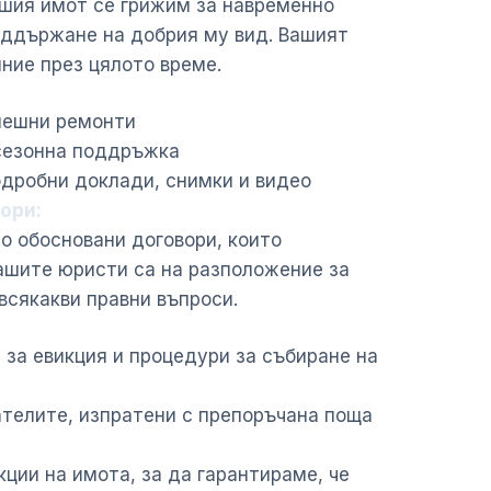
ашия имот се грижим за навременно
оддържане на добрия му вид. Вашият
ние през цялото време.
спешни ремонти
 сезонна поддръжка
одробни доклади, снимки и видео
ори:
о обосновани договори, които
ашите юристи са на разположение за
всякакви правни въпроси.
и за евикция и процедури за събиране на
ателите, изпратени с препоръчана поща
ции на имота, за да гарантираме, че