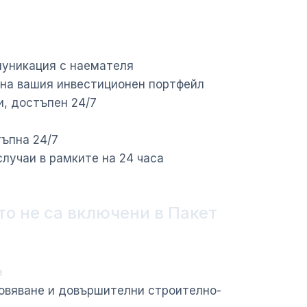
муникация с наемателя
 на вашия инвестиционен портфейл
и, достъпен 24/7
тъпна 24/7
лучаи в рамките на 24 часа
о не са включени в Пакет
е
новяване и довършителни строително-