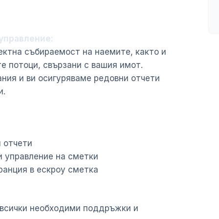
 управление:
ектна събираемост на наемите, както и
е потоци, свързани с вашия имот.
ния и ви осигуряваме редовни отчети
и.
и отчети
и управление на сметки
аранция в ескроу сметка
 всички необходими поддръжки и