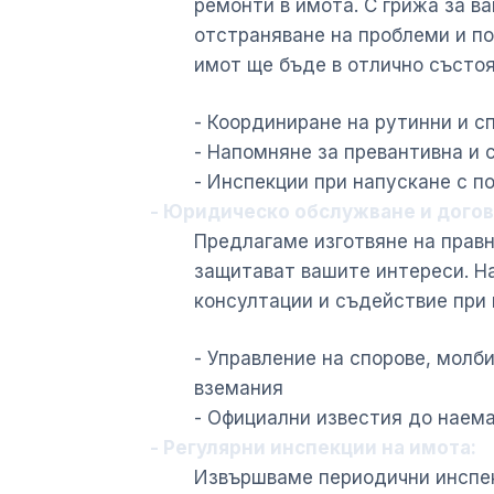
ремонти в имота. С грижа за в
отстраняване на проблеми и п
имот ще бъде в отлично състоя
- Координиране на рутинни и 
- Напомняне за превантивна и
- Инспекции при напускане с п
- Юридическо обслужване и догов
Предлагаме изготвяне на правн
защитават вашите интереси. Н
консултации и съдействие при 
- Управление на спорове, молб
вземания
- Официални известия до наем
- Регулярни инспекции на имота:
Извършваме периодични инспек