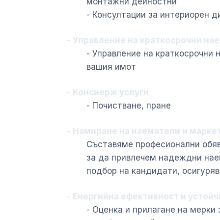
монтажни дейностни
- Консултации за интериорен д
- Управление на краткосрочни на
- Управление на краткосрочни 
вашия имот
- Консиерж услуги
- Почистване, пране
- Намиране на наематели и марке
Съставяме професионални обяв
за да привлечем надеждни нае
подбор на кандидати, осигуря
- Енергийна ефективност и устой
- Оценка и прилагане на мерки 